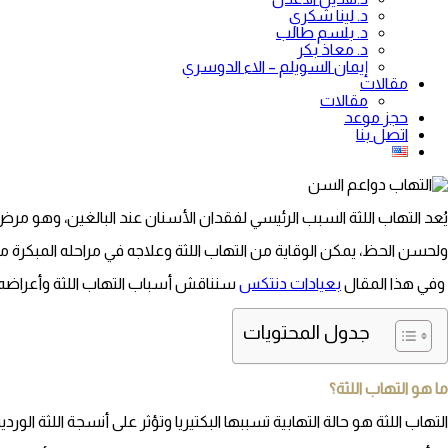
د. لينا شكري
د. بلسم طالب
د. معاذ بكر
إيمان السويلم – الاء الدوسري
مقالات
مقالات
حجز موعد
اتصل بنا
يُعد التهاب اللثة السبب الرئيسي لفقدان الأسنان عند البالغين، وهو مرض
ولحسن الحظ، يمكن الوقاية من التهاب اللثة وعلاجه في مراحله المبكرة من 
وفي هذا المقال
بعيادات دنتكس
سنناقش أسباب التهاب اللثة وأعراضه 
جدول المحتويات
ما هو التهاب اللثة؟
التهاب اللثة هو حالة التهابية تسببها البكتيريا وتؤثر على أنسجة اللثة ال