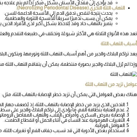
قد يؤدي إلى فقدان الأسنان بشكل مبكر إذا لم يتم علاجه بف
التهاب اللثة النخري (Necrotizing Periodontal Disease):
يحدث نتيجة لنقص تدفق الدم إلى الأنسجة الداعمة للسن.
يمكن أن يسبب تدميرًا سريعًا للأنسجة اللثوية والعظمية.
يتميز بالتهاب حاد وقد يُلاحظ بشكل أكبر لدى الأفراد الذين
تعد هذه الأنواع الثلاثة هي الأكثر شيوعًا، وتختلف في طبيعة التقدم وا
أسباب التهاب اللثة
يعد تراكم البلاك والجير من أهم أسباب التهاب اللثة وتورمها، ويتكون الب
وإذا لم يُزل البلاك والجير بصورة منتظمة،
يمكن أن يتفاقم التهاب اللثة
مسب
عوامل تزيد من التهاب اللثة
هناك بعض العوامل التي يمكن أن تزيد خطر الإصابة بالتهاب اللثة، مثل:
التدخين الذي يزيد من خطر الإصابة بالتهاب اللثة، إذ يُضعف جهاز الم
عدم العناية بنظافة الفم، ما يؤدي إلى تراكم البلاك والجير على سطح
الإصابة بمرض السكري، وأمراض القلب، والتهاب المفاصل الروماتو
التغيرات الهرمونية عند النساء في أثناء الحمل أو انقطاع الطمث.
العوامل الوراثية.
استخدام بعض الأدوية التي قد تسبب جفاف الفم أو تغيرات اللثة، م