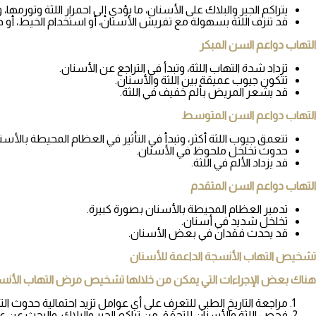
يتراكم الجير والبلاك على الأسنان، ما يؤدي إلى احمرار اللثة وتورمها
قد تنزف اللثة بسهولة مع تفريش الأسنان، أو استخدام الخيط، أو حت
التهاب دواعم السن المبكر
تزداد شدة التهاب اللثة، وتبدأ في التراجع عن الأسنان.
تتكون جيوب عميقة بين اللثة والأسنان.
قد يشعر المريض بألم خفيف في اللثة.
التهاب دواعم السن المتوسط
تتعمق جيوب اللثة أكثر، وتبدأ في التأثير في العظام المحيطة بالأسن
حدوث تخلخل ملحوظ في الأسنان.
قد يزداد الألم في اللثة.
التهاب دواعم السن المتقدم
تدمير العظام المحيطة بالأسنان بصورة كبيرة.
تخلخل شديد في أسنان.
قد يحدث فقدان في بعض الأسنان.
تشخيص التهاب الأنسجة الداعمة للأسنان
هناك بعض الإجراءات التي يمكن من خلالها تشخيص مرض التهاب الأنسجة 
مراجعة التاريخ الطبي للتعرف على أي عوامل تزيد احتمالية حدوث ا
فحص اللثة والأسنان للتحقق من تراكم الجير والبلاك، والبحث عن ع