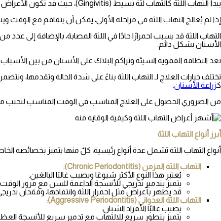
يبدأ التهاب اللثة كالتهاب لثة بسيط (Gingivitis)، حيث قد تكون الأعراض محدودة بالاحمرار ونزيف اللثة بدون ألم واضح.
إذا لم يُعالج التهاب اللثة في مراحله الأولى، يمكن أن يتفاقم مع الوقت وينت
التهاب اللثة قد يسبب احمرارًا حادًا في اللثة المصابة، بالإضافة إلى عد
الأسنان بشكل دائم.
تعد النظافة الفموية السيئة وتراكم البلاك على الأسنان من بين الأسباب 
تختلف خيارات العلاج لـ التهاب اللثة بناءً على شدة الحالة وتقدمها، وتتض
ك
زراعة
الأسنان
.
من الضروري الحصول على العلاج المناسب في الوقت المناسب لتجنب م
أبرز أنواع التهاب اللثة
أنواع التهاب اللثة تشمل عدة أنواع رئيسية، كلٌ منها يتميز بخصائصه الخاصة 
التهاب اللثة المزمن (Chronic Periodontitis):
يُعتبر هذا النوع الأكثر شيوعًا ويصيب غالبًا البالغين.
يتميز بتدمير تدريجي للأنسجة الداعمة للسن مع مرور الوقت.
قد يظهر بأعراض مثل احمرار اللثة وانتفاخها، وفقدان تدريجي
التهاب اللثة العدواني (Aggressive Periodontitis):
يصيب غالبًا الأفراد الشبان.
يتميز بتطور سريع للالتهاب مع تدمير سريع للأنسجة العظم