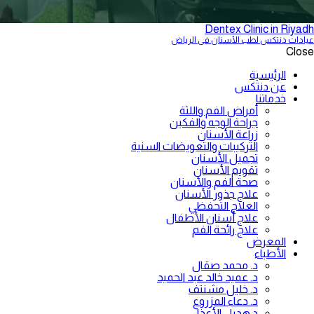
Dentex Clinic in Riyadh
عيادات دنتكس لطب الأسنان فى الرياض
Close
الرئيسية
عن دنتكس
خدماتنا
أمراض الفم واللثة
جراحة الوجه والفكين
زراعة الأسنان
التركيبات والتعويضات السنية
تجميل الأسنان
تقويم الأسنان
صحة الفم والأسنان
علاج جذور الأسنان
العلاج التحفظي
علاج أسنان الأطفال
علاج رائحة الفم
المعرض
الأطباء
د. محمد صقال
د. عميد خالد عبد الحميد
د. خليل مشنتف
د. دعاء المزروع
د.هديل الأعذل