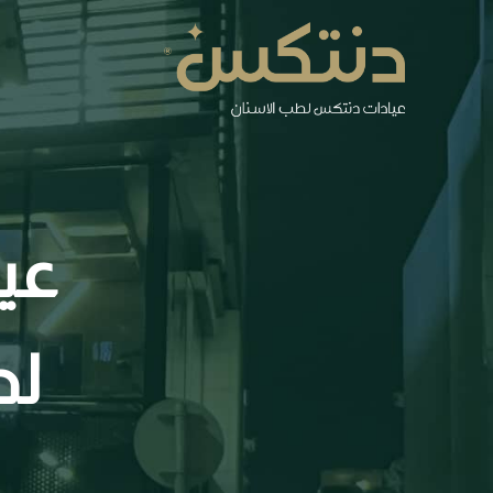
عي
لط