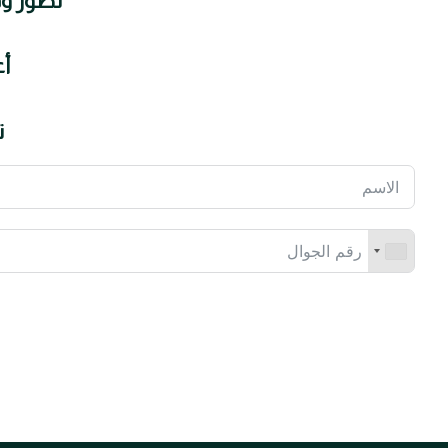
تطور وف
أع
ت